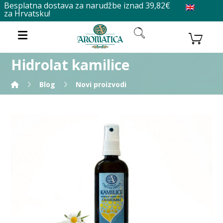
Besplatna dostava za narudžbe iznad 39,82€
za Hrvatsku!
Hidrolat kamilice
Blog
Novi proizvodi