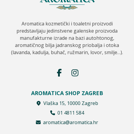
Aromatica kozmetički i toaletni proizvodi
predstavljaju jedinstvene galenske proizvoda
manufakturne izrade na bazi autohtonog,
aromatičnog bilja jadranskog priobalja i otoka
(lavanda, kadulja, buhač, ružmarin, lovor, smilje…).
AROMATICA SHOP ZAGREB
Vlaška 15, 10000 Zagreb
01 4811 584
aromatica@aromatica.hr