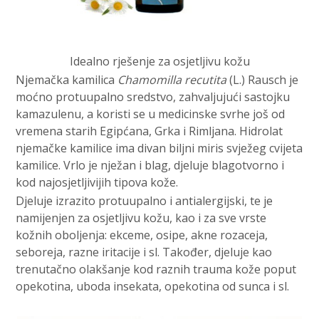
Idealno rješenje za osjetljivu kožu
Njemačka kamilica
Chamomilla recutita
(L.) Rausch je
moćno protuupalno sredstvo, zahvaljujući sastojku
kamazulenu, a koristi se u medicinske svrhe još od
vremena starih Egipćana, Grka i Rimljana. Hidrolat
njemačke kamilice ima divan biljni miris svježeg cvijeta
kamilice. Vrlo je nježan i blag, djeluje blagotvorno i
kod najosjetljivijih tipova kože.
Djeluje izrazito protuupalno i antialergijski, te je
namijenjen za osjetljivu kožu, kao i za sve vrste
kožnih oboljenja: ekceme, osipe, akne rozaceja,
seboreja, razne iritacije i sl. Također, djeluje kao
trenutačno olakšanje kod raznih trauma kože poput
opekotina, uboda insekata, opekotina od sunca i sl.