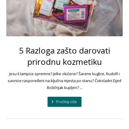
5 Razloga zašto darovati
prirodnu kozmetiku
Jesu li lampice spremne? Jelke okićene? Šarene kuglice, Rudolfi i
saonice raspoređeni na ključna mjesta po stanu? Čokoladni Djed
Božičnjak kupljen? ...
Pročitaj više