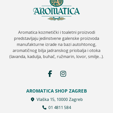
Aromatica kozmetički i toaletni proizvodi
predstavljaju jedinstvene galenske proizvoda
manufakturne izrade na bazi autohtonog,
aromatičnog bilja jadranskog priobalja i otoka
(lavanda, kadulja, buhač, ružmarin, lovor, smilje…).
AROMATICA SHOP ZAGREB
Vlaška 15, 10000 Zagreb
01 4811 584