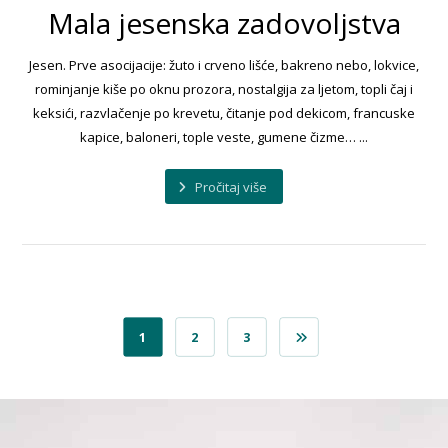
Mala jesenska zadovoljstva
Jesen. Prve asocijacije: žuto i crveno lišće, bakreno nebo, lokvice,
rominjanje kiše po oknu prozora, nostalgija za ljetom, topli čaj i
keksići, razvlačenje po krevetu, čitanje pod dekicom, francuske
kapice, baloneri, tople veste, gumene čizme… ...
Pročitaj više
1
2
3