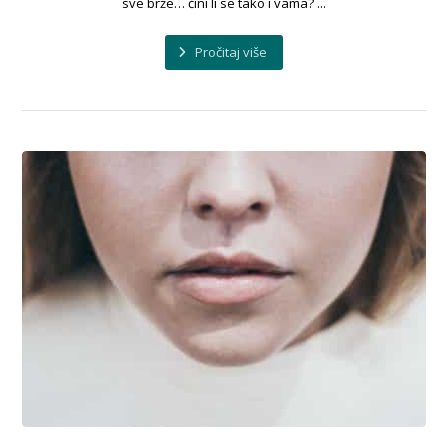
sve brže… čini li se tako i vama? ...
Pročitaj više