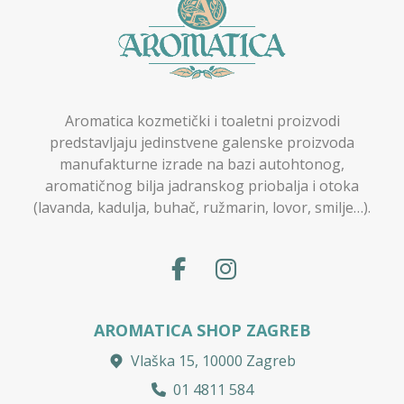
Aromatica kozmetički i toaletni proizvodi
predstavljaju jedinstvene galenske proizvoda
manufakturne izrade na bazi autohtonog,
aromatičnog bilja jadranskog priobalja i otoka
(lavanda, kadulja, buhač, ružmarin, lovor, smilje…).
AROMATICA SHOP ZAGREB
Vlaška 15, 10000 Zagreb
01 4811 584