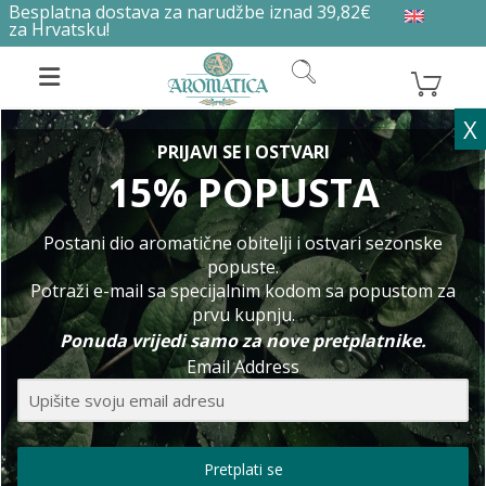
Besplatna dostava za narudžbe iznad 39,82€
za Hrvatsku!
X
PRIJAVI SE I OSTVARI
15% POPUSTA
Postani dio aromatične obitelji i ostvari sezonske
popuste.
Potraži e-mail sa specijalnim kodom sa popustom za
prvu kupnju.
Ponuda vrijedi samo za nove pretplatnike.
Email Address
World of Aromatica….
Pretplati se