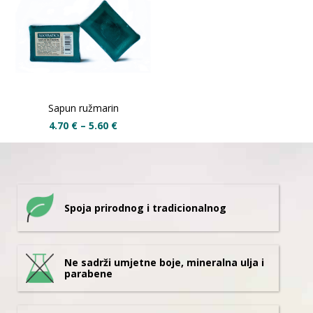
Sapun ružmarin
4.70
€
–
5.60
€
Spoja prirodnog i tradicionalnog
Ne sadrži umjetne boje, mineralna ulja i
parabene