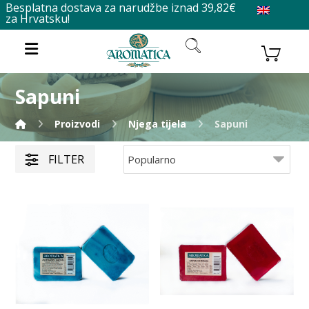
Besplatna dostava za narudžbe iznad 39,82€
za Hrvatsku!
Sapuni
Proizvodi
Njega tijela
Sapuni
FILTER