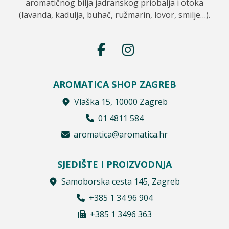
aromatičnog bilja jadranskog priobalja i otoka
(lavanda, kadulja, buhač, ružmarin, lovor, smilje…).
AROMATICA SHOP ZAGREB
Vlaška 15, 10000 Zagreb
01 4811 584
aromatica@aromatica.hr
SJEDIŠTE I PROIZVODNJA
Samoborska cesta 145, Zagreb
+385 1 34 96 904
+385 1 3496 363