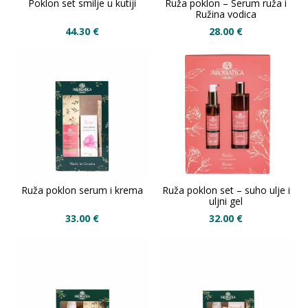
Poklon set smilje u kutiji
Ruža poklon – Serum ruža i
Ružina vodica
44.30
€
28.00
€
Ruža poklon serum i krema
Ruža poklon set – suho ulje i
uljni gel
33.00
€
32.00
€