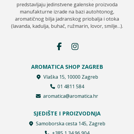
predstavljaju jedinstvene galenske proizvoda
manufakturne izrade na bazi autohtonog,
aromatičnog bilja jadranskog priobalja i otoka
(lavanda, kadulja, buhač, ružmarin, lovor, smilje…).
AROMATICA SHOP ZAGREB
Vlaška 15, 10000 Zagreb
01 4811 584
aromatica@aromatica.hr
SJEDIŠTE I PROIZVODNJA
Samoborska cesta 145, Zagreb
+385 1 34 96 904