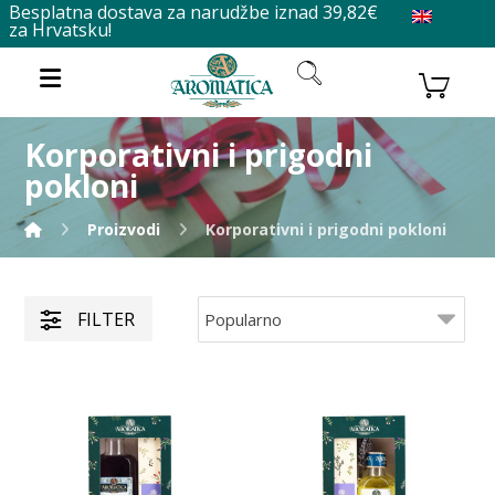
Besplatna dostava za narudžbe iznad 39,82€
za Hrvatsku!
Korporativni i prigodni
pokloni
Proizvodi
Korporativni i prigodni pokloni
FILTER