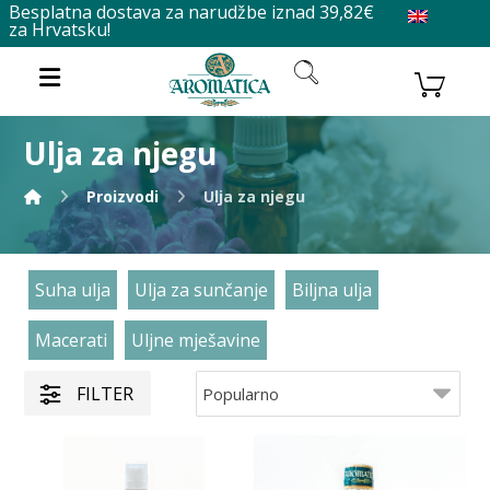
Besplatna dostava za narudžbe iznad 39,82€
za Hrvatsku!
Ulja za njegu
Proizvodi
Ulja za njegu
Suha ulja
Ulja za sunčanje
Biljna ulja
Macerati
Uljne mješavine
FILTER