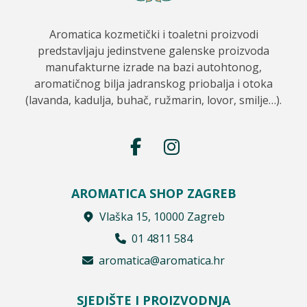
Aromatica kozmetički i toaletni proizvodi
predstavljaju jedinstvene galenske proizvoda
manufakturne izrade na bazi autohtonog,
aromatičnog bilja jadranskog priobalja i otoka
(lavanda, kadulja, buhač, ružmarin, lovor, smilje…).
AROMATICA SHOP ZAGREB
Vlaška 15, 10000 Zagreb
01 4811 584
aromatica@aromatica.hr
SJEDIŠTE I PROIZVODNJA