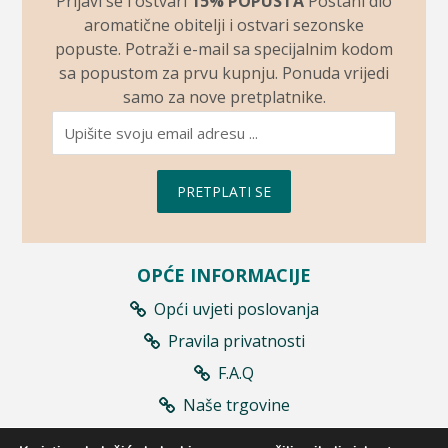
Prijavi se i ostvari
15% POPUSTA
Postani dio
aromatične obitelji i ostvari sezonske
popuste. Potraži e-mail sa specijalnim kodom
sa popustom za prvu kupnju. Ponuda vrijedi
samo za nove pretplatnike.
PRETPLATI SE
OPĆE INFORMACIJE
Opći uvjeti poslovanja
Pravila privatnosti
F.A.Q
Naše trgovine
Prodajna mjesta