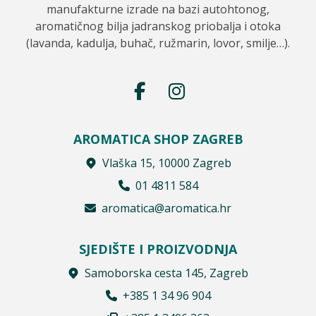
manufakturne izrade na bazi autohtonog,
aromatičnog bilja jadranskog priobalja i otoka
(lavanda, kadulja, buhač, ružmarin, lovor, smilje…).
AROMATICA SHOP ZAGREB
Vlaška 15, 10000 Zagreb
01 4811 584
aromatica@aromatica.hr
SJEDIŠTE I PROIZVODNJA
Samoborska cesta 145, Zagreb
+385 1 34 96 904