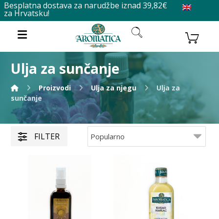
Besplatna dostava za narudžbe iznad 39,82€
za Hrvatsku!
Ulja za sunčanje
Proizvodi
Ulja za njegu
Ulja za
sunčanje
FILTER