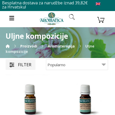
Besplatna dostava za narudžbe iznad 39,82€
za Hrvatsku!
Uljne kompozicije
Proizvodi
Aromaterapija
Uljne
kompozicije
FILTER