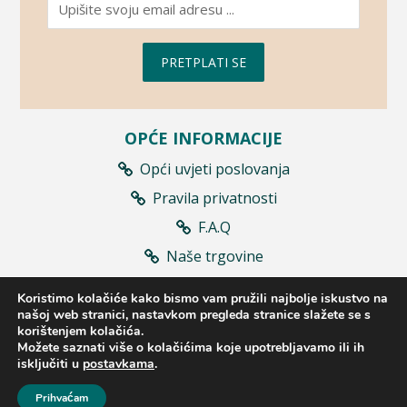
PRETPLATI SE
OPĆE INFORMACIJE
Opći uvjeti poslovanja
Pravila privatnosti
F.A.Q
Naše trgovine
Prodajna mjesta
Koristimo kolačiće kako bismo vam pružili najbolje iskustvo na
Raskid ugovora
našoj web stranici, nastavkom pregleda stranice slažete se s
korištenjem kolačića.
Možete saznati više o kolačićima koje upotrebljavamo ili ih
isključiti u
postavkama
.
2023 © Bioaromatica d.o.o. Sva prava pridržana
Prihvaćam