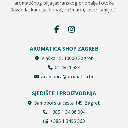
aromatičnog bilja jadranskog priobalja i otoka
(lavanda, kadulja, buhač, ružmarin, lovor, smilje…).
AROMATICA SHOP ZAGREB
Vlaška 15, 10000 Zagreb
01 4811 584
aromatica@aromatica.hr
SJEDIŠTE I PROIZVODNJA
Samoborska cesta 145, Zagreb
+385 1 34 96 904
+385 1 3496 363