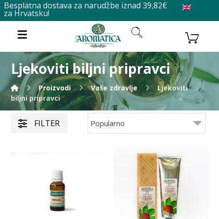
Besplatna dostava za narudžbe iznad 39,82€
za Hrvatsku!
Ljekoviti biljni pripravci
Proizvodi
Vaše zdravlje
Ljekoviti
biljni pripravci
FILTER