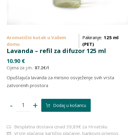
Aromatični kutak u Vašem
Pakiranje:
125 ml
domu
(PET)
Lavanda – refil za difuzor 125 ml
10.90
€
Cijena za j.m.:
87.2€/l
Opuštajuća lavanda za mirisno osvježenje svih vrsta
zatvorenih prostora
-
+
Dodaj u košaricu
Besplatna dostava iznad 39,89€ za Hrvatsku
Vrste plaćanja: kartično plaćanje, bankovni prijenos