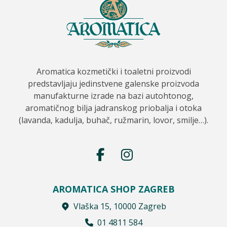
Aromatica kozmetički i toaletni proizvodi
predstavljaju jedinstvene galenske proizvoda
manufakturne izrade na bazi autohtonog,
aromatičnog bilja jadranskog priobalja i otoka
(lavanda, kadulja, buhač, ružmarin, lovor, smilje…).
AROMATICA SHOP ZAGREB
Vlaška 15, 10000 Zagreb
01 4811 584