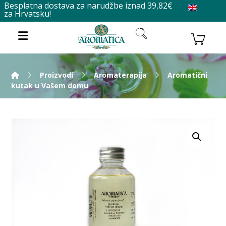
Besplatna dostava za narudžbe iznad 39,82€
za Hrvatsku!
Proizvodi
Aromaterapija
Aromatični
kutak u Vašem domu
Enlarge the image