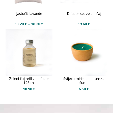
Jastučić lavande
Difuzor set zeleni čaj
13.20
€
–
16.20
€
19.60
€
Zeleni čaj refil za difuzor
Svijeća mirisna jadranska
125 ml
šuma
10.90
€
6.50
€