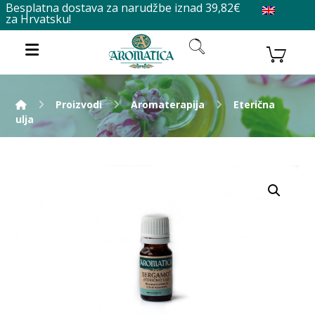
Besplatna dostava za narudžbe iznad 39,82€
za Hrvatsku!
Proizvodi
Aromaterapija
Eterična
ulja
Enlarge the image