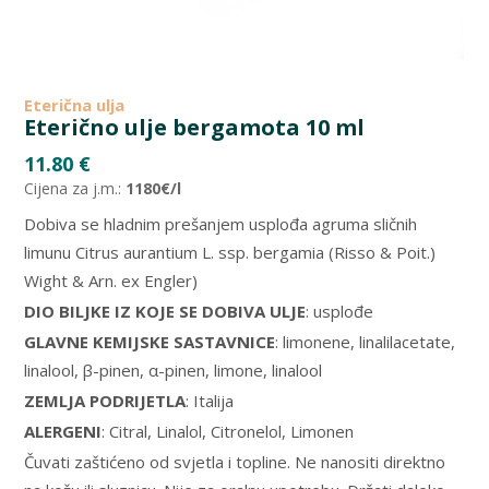
Eterična ulja
Eterično ulje bergamota 10 ml
11.80
€
Cijena za j.m.:
1180€/l
Dobiva se hladnim prešanjem usplođa agruma sličnih
limunu Citrus aurantium L. ssp. bergamia (Risso & Poit.)
Wight & Arn. ex Engler)
DIO BILJKE IZ KOJE SE DOBIVA ULJE
: usplođe
GLAVNE KEMIJSKE SASTAVNICE
: limonene, linalilacetate,
linalool, β-pinen, α-pinen, limone, linalool
ZEMLJA PODRIJETLA
: Italija
ALERGENI
: Citral, Linalol, Citronelol, Limonen
Čuvati zaštićeno od svjetla i topline. Ne nanositi direktno