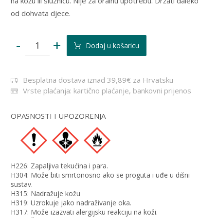
na kožu ili sluznicu. Nije za oralnu upotrebu. Držati daleko
od dohvata djece.
-
+
Dodaj u košaricu
Besplatna dostava iznad 39,89€ za Hrvatsku
Vrste plaćanja: kartično plaćanje, bankovni prijenos
OPASNOSTI I UPOZORENJA
H226: Zapaljiva tekućina i para.
H304: Može biti smrtonosno ako se proguta i uđe u dišni
sustav.
H315: Nadražuje kožu
H319: Uzrokuje jako nadraživanje oka.
H317: Može izazvati alergijsku reakciju na koži.