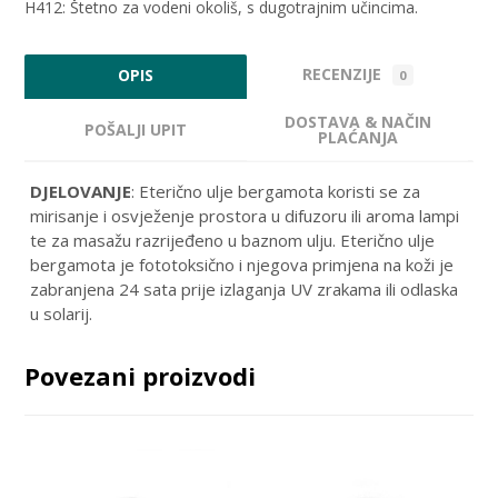
H412: Štetno za vodeni okoliš, s dugotrajnim učincima.
RECENZIJE
OPIS
0
DOSTAVA & NAČIN
POŠALJI UPIT
PLAĆANJA
DJELOVANJE
: Eterično ulje bergamota koristi se za
mirisanje i osvježenje prostora u difuzoru ili aroma lampi
te za masažu razrijeđeno u baznom ulju. Eterično ulje
bergamota je fototoksično i njegova primjena na koži je
zabranjena 24 sata prije izlaganja UV zrakama ili odlaska
u solarij.
Povezani proizvodi