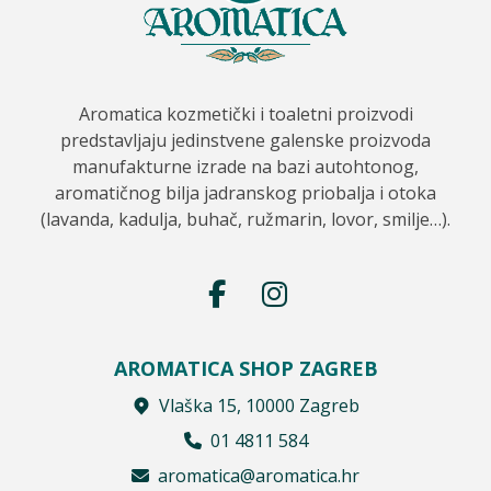
Aromatica kozmetički i toaletni proizvodi
predstavljaju jedinstvene galenske proizvoda
manufakturne izrade na bazi autohtonog,
aromatičnog bilja jadranskog priobalja i otoka
(lavanda, kadulja, buhač, ružmarin, lovor, smilje…).
AROMATICA SHOP ZAGREB
Vlaška 15, 10000 Zagreb
01 4811 584
aromatica@aromatica.hr