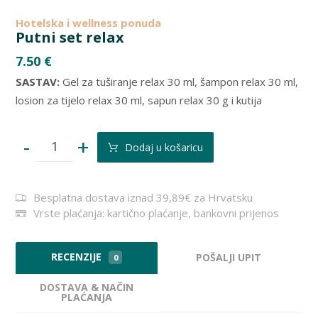
Hotelska i wellness ponuda
Putni set relax
7.50
€
SASTAV:
Gel za tuširanje relax 30 ml, šampon relax 30 ml,
losion za tijelo relax 30 ml, sapun relax 30 g i kutija
-
+
Dodaj u košaricu
Besplatna dostava iznad 39,89€ za Hrvatsku
Vrste plaćanja: kartično plaćanje, bankovni prijenos
RECENZIJE
POŠALJI UPIT
0
DOSTAVA & NAČIN
PLAĆANJA