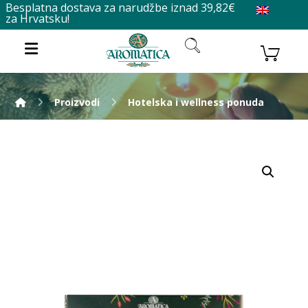
Besplatna dostava za narudžbe iznad 39,82€
za Hrvatsku!
Proizvodi
Hotelska i wellness ponuda
Enlarge the image