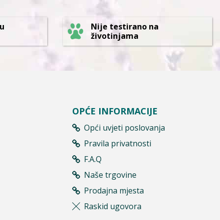
 u
Nije testirano na
životinjama
OPĆE INFORMACIJE
Opći uvjeti poslovanja
Pravila privatnosti
F.A.Q
Naše trgovine
Prodajna mjesta
Raskid ugovora