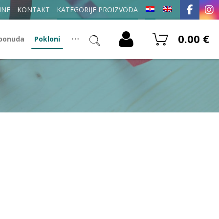
INE
KONTAKT
KATEGORIJE PROIZVODA
0.00
€
 ponuda
Pokloni