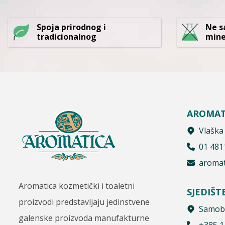
Spoja prirodnog i
Ne s
tradicionalnog
mine
AROMAT
Vlaška
01 481
aromat
Aromatica kozmetički i toaletni
SJEDIŠT
proizvodi predstavljaju jedinstvene
Samobo
galenske proizvoda manufakturne
+385 1