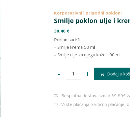
Korporativni i prigodni pokloni
Smilje poklon ulje i kr
30.40
€
Poklon sadrži:
– Smilje krema 50 ml
– Smilje ulje za njegu kože 100 ml
-
+
Dodaj u koš
Besplatna dostava iznad 39,89€ z
Vrste plaćanja: kartično plaćanje, 