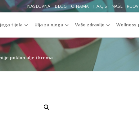
NASLOVNA
BLOG
O NAMA
F.A.Q.S
NAŠE TRGOV
jega tijela
Ulja za njegu
Vaše zdravlje
Wellness
ilje poklon ulje i krema
Enlarge the image