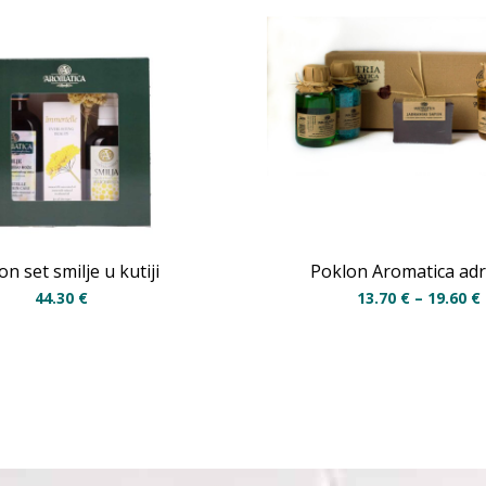
on set smilje u kutiji
Poklon Aromatica adr
44.30
€
13.70
€
–
19.60
€