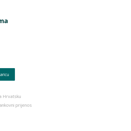
ema
aricu
a Hrvatsku
bankovni prijenos