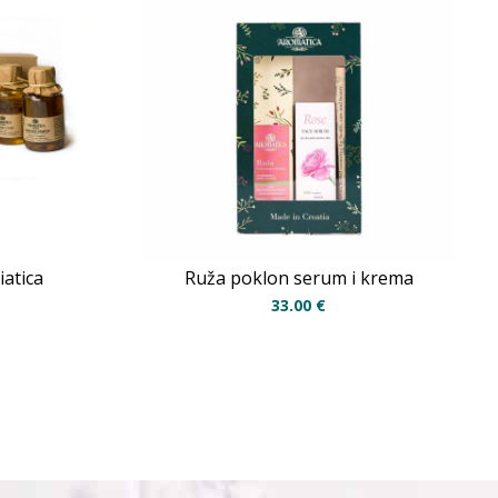
iatica
Ruža poklon serum i krema
33.00
€