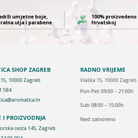
adrži umjetne boje,
100% proizvedeno
ralna ulja i parabene
Hrvatskoj
ICA SHOP ZAGREB
RADNO VRIJEME
 15, 10000 Zagreb
Vlaška 15, 10000 Zagreb
1 584
Pon-Pet: 09:00 – 21:00h
ica@aromatica.hr
Sub: 08:00 – 15:00h
E I PROIZVODNJA
Ned: zatvoreno
rska cesta 145, Zagreb
 34 96 904