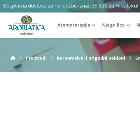
Besplatna dostava za narudžbe iznad 39,82€ za Hrvatsku!
Aromaterapija
Njega lica
N
Proizvodi
Korporativni i prigodni pokloni
Sm