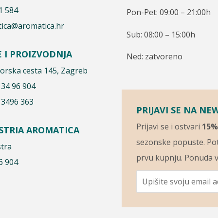
1 584
Pon-Pet: 09:00 – 21:00h
ica@aromatica.hr
Sub: 08:00 – 15:00h
E I PROIZVODNJA
Ned: zatvoreno
rska cesta 145, Zagreb
 34 96 904
 3496 363
PRIJAVI SE NA NE
Prijavi se i ostvari
15%
ISTRIA AROMATICA
sezonske popuste. Pot
stra
prvu kupnju. Ponuda v
6 904