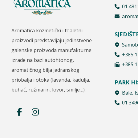
01 481
aromat
Aromatica kozmetički i toaletni
SJEDIŠT
proizvodi predstavljaju jedinstvene
Samobo
galenske proizvoda manufakturne
+385 1
izrade na bazi autohtonog,
+385 1
aromatičnog bilja jadranskog
priobalja i otoka (lavanda, kadulja,
PARK H
buhač, ružmarin, lovor, smilje…).
Bale, I
01 349