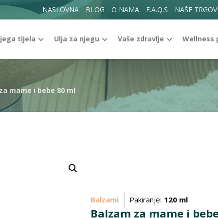
NASLOVNA
BLOG
O NAMA
F.A.Q.S
NAŠE TRGOV
jega tijela
Ulja za njegu
Vaše zdravlje
Wellness
za mame i bebe 80 ml
Enlarge the image
Balzami
Pakiranje:
120 ml
Balzam za mame i bebe