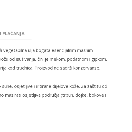
N PLAĆANJA
drži vegetabilna ulja bogata esencijalnim masnim
 kožu od isušivanja, čini je mekom, podatnom i gipkom.
strija kod trudnica. Proizvod ne sadrži konzervanse,
uhe, osjetljive i iritirane dijelove kože. Za zaštitu od
no masirati osjetljiva područja (trbuh, dojke, bokove i