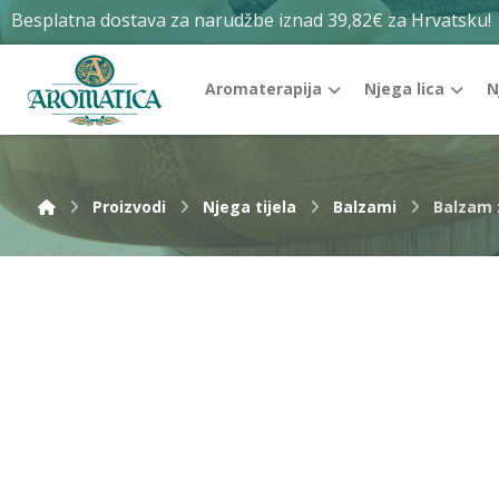
Besplatna dostava za narudžbe iznad 39,82€ za Hrvatsku!
Aromaterapija
Njega lica
N
Proizvodi
Njega tijela
Balzami
Balzam 