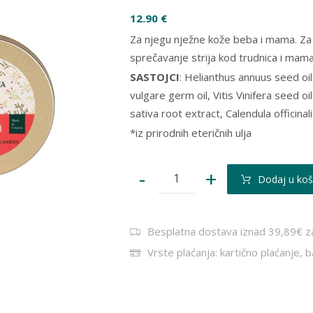
12.90
€
Za njegu nježne kože beba i mama. Za nj
sprečavanje strija kod trudnica i mam
SASTOJCI
: Helianthus annuus seed oil
vulgare germ oil, Vitis Vinifera seed o
sativa root extract, Calendula officinal
*iz prirodnih eteričnih ulja
-
+
Dodaj u koš
Besplatna dostava iznad 39,89€ z
Vrste plaćanja: kartično plaćanje, 