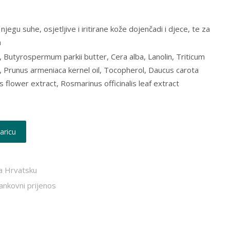
egu suhe, osjetljive i iritirane kože dojenčadi i djece, te za
a
, Butyrospermum parkii butter, Cera alba, Lanolin, Triticum
il, Prunus armeniaca kernel oil, Tocopherol, Daucus carota
is flower extract, Rosmarinus officinalis leaf extract
aricu
a Hrvatsku
bankovni prijenos