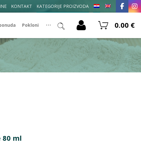
INE
KONTAKT
KATEGORIJE PROIZVODA
0.00
€
 ponuda
Pokloni
 80 ml