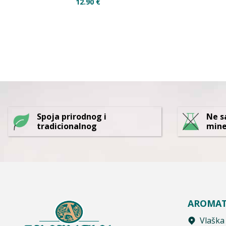
12.90
€
Spoja prirodnog i
Ne s
tradicionalnog
mine
AROMAT
Vlaška