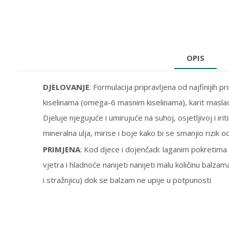
OPIS
DJELOVANJE
: Formulacija pripravljena od najfinijih
kiselinama (omega-6 masnim kiselinama), karit maslac,
Djeluje njegujuće i umirujuće na suhoj, osjetljivoj i i
mineralna ulja, mirise i boje kako bi se smanjio rizik od
PRIMJENA
: Kod djece i dojenčadi: laganim pokretima u
vjetra i hladnoće nanijeti nanijeti malu količinu balza
i stražnjicu) dok se balzam ne upije u potpunosti