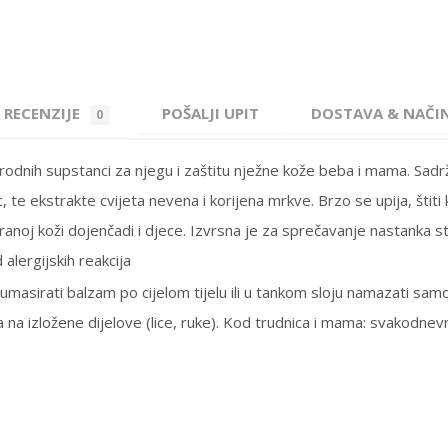
RECENZIJE
POŠALJI UPIT
DOSTAVA & NAČI
0
 prirodnih supstanci za njegu i zaštitu nježne kože beba i mama. Sa
 te ekstrakte cvijeta nevena i korijena mrkve. Brzo se upija, štiti
ritiranoj koži dojenčadi i djece. Izvrsna je za sprečavanje nastanka 
 alergijskih reakcija
masirati balzam po cijelom tijelu ili u tankom sloju namazati samo s
ma na izložene dijelove (lice, ruke). Kod trudnica i mama: svakodnev