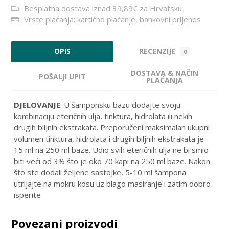
Besplatna dostava iznad 39,89€ za Hrvatsku
Vrste plaćanja: kartično plaćanje, bankovni prijenos
RECENZIJE
OPIS
0
DOSTAVA & NAČIN
POŠALJI UPIT
PLAĆANJA
DJELOVANJE
: U šamponsku bazu dodajte svoju
kombinaciju eteričnih ulja, tinktura, hidrolata ili nekih
drugih biljnih ekstrakata. Preporučeni maksimalan ukupni
volumen tinktura, hidrolata i drugih biljnih ekstrakata je
15 ml na 250 ml baze. Udio svih eteričnih ulja ne bi smio
biti veći od 3% što je oko 70 kapi na 250 ml baze. Nakon
što ste dodali željene sastojke, 5-10 ml šampona
utrljajte na mokru kosu uz blago masiranje i zatim dobro
isperite
Povezani proizvodi