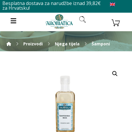
Besplatna dostava za narudžbe iznad 39,82€
za Hrvatsku!
Proizvodi
Njega tijela
Šamponi
Enlarge the image