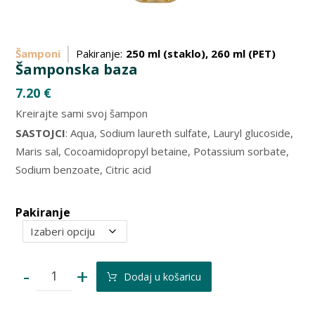
Šamponi
Pakiranje:
250 ml (staklo), 260 ml (PET)
Šamponska baza
7.20
€
Kreirajte sami svoj šampon
SASTOJCI
: Aqua, Sodium laureth sulfate, Lauryl glucoside,
Maris sal, Cocoamidopropyl betaine, Potassium sorbate,
Sodium benzoate, Citric acid
Pakiranje
-
+
Dodaj u košaricu