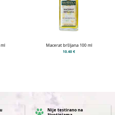
 ml
Macerat bršljana 100 ml
10.40
€
 u
Nije testirano na
životinjama