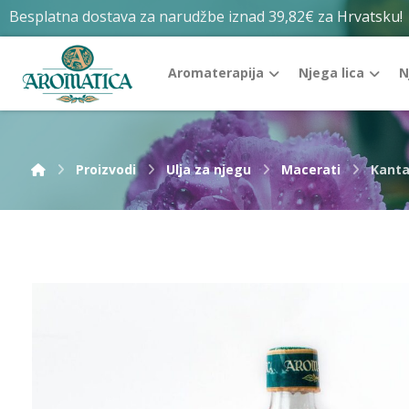
Besplatna dostava za narudžbe iznad 39,82€ za Hrvatsku!
Aromaterapija
Njega lica
N
Proizvodi
Ulja za njegu
Macerati
Kanta