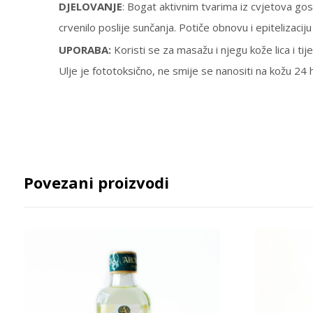
DJELOVANJE
: Bogat aktivnim tvarima iz cvjetova gosp
crvenilo poslije sunčanja. Potiče obnovu i epitelizaci
UPORABA:
Koristi se za masažu i njegu kože lica i t
Ulje je fototoksično, ne smije se nanositi na kožu 24 h
Povezani proizvodi