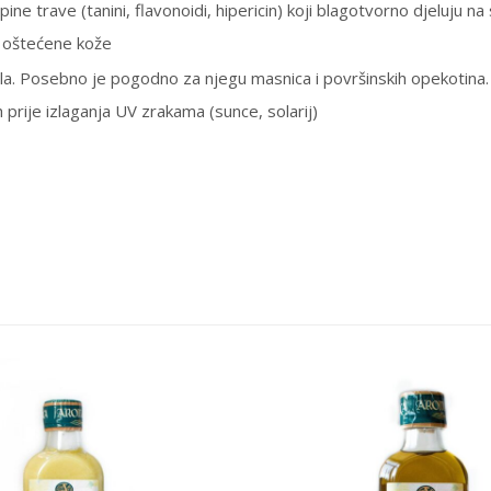
ine trave (tanini, flavonoidi, hipericin) koji blagotvorno djeluju n
ju oštećene kože
ijela. Posebno je pogodno za njegu masnica i površinskih opekotina
 prije izlaganja UV zrakama (sunce, solarij)