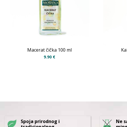
Macerat čička 100 ml
Ka
9.90
€
Spoja prirodnog i
Ne s
tradicionalnog
mine