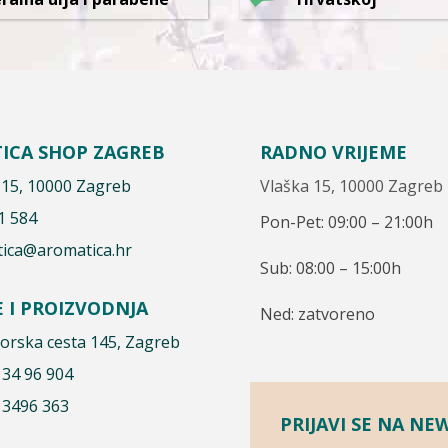
ICA SHOP ZAGREB
RADNO VRIJEME
 15, 10000 Zagreb
Vlaška 15, 10000 Zagreb
1 584
Pon-Pet: 09:00 – 21:00h
ica@aromatica.hr
Sub: 08:00 – 15:00h
E I PROIZVODNJA
Ned: zatvoreno
rska cesta 145, Zagreb
 34 96 904
 3496 363
PRIJAVI SE NA NE