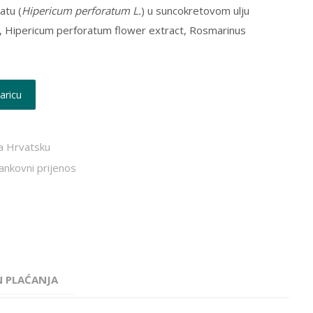
atu (
Hipericum perforatum L.
) u suncokretovom ulju
l, Hipericum perforatum flower extract, Rosmarinus
aricu
a Hrvatsku
bankovni prijenos
N PLAĆANJA