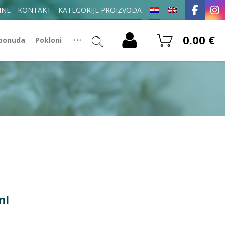
INE
KONTAKT
KATEGORIJE PROIZVODA
0.00
€
 ponuda
Pokloni
ml