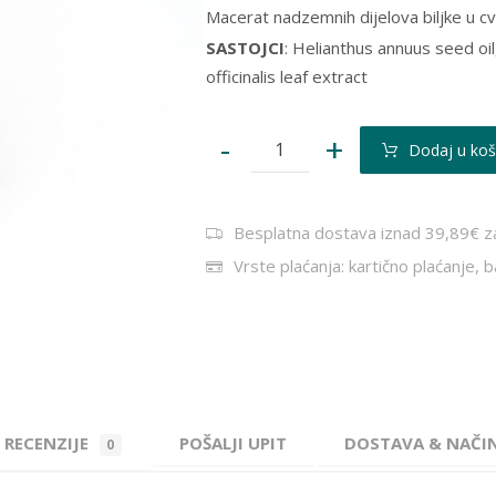
Macerat nadzemnih dijelova biljke u cv
SASTOJCI
: Helianthus annuus seed oi
officinalis leaf extract
-
+
Dodaj u koš
Besplatna dostava iznad 39,89€ z
Vrste plaćanja: kartično plaćanje, 
RECENZIJE
POŠALJI UPIT
DOSTAVA & NAČI
0