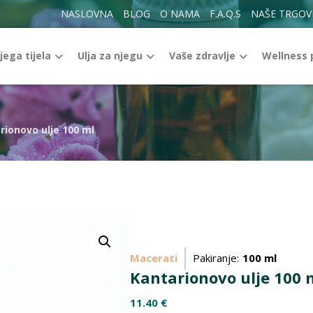
NASLOVNA
BLOG
O NAMA
F.A.Q.S
NAŠE TRGOV
jega tijela
Ulja za njegu
Vaše zdravlje
Wellness
rionovo ulje 100 ml
Enlarge the image
Macerati
Pakiranje:
100 ml
Kantarionovo ulje 100 
11.40
€