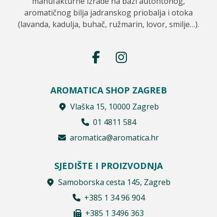
manufakturne izrade na bazi autohtonog,
aromatičnog bilja jadranskog priobalja i otoka
(lavanda, kadulja, buhač, ružmarin, lovor, smilje…).
AROMATICA SHOP ZAGREB
Vlaška 15, 10000 Zagreb
01 4811 584
aromatica@aromatica.hr
SJEDIŠTE I PROIZVODNJA
Samoborska cesta 145, Zagreb
+385 1 34 96 904
+385 1 3496 363