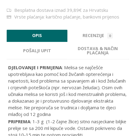
Besplatna dostava iznad 39,89€ za Hrvatsku
Vrste plaćanja: kartično plaćanje, bankovni prijenos
RECENZIJE
OPIS
0
DOSTAVA & NAČIN
POŠALJI UPIT
PLAĆANJA
DJELOVANJE I PRIMJENA
: Melisa se najčešće
upotrebljava kao pomoć kod živčanih opterećenja i
napetosti, kod problema sa spavanjem ali i kod želučanih
i crijevnih poteškoća (npr. nervozan želudac). Osim ovih
učinaka melisa se koristi još i kod menstrualnih problema,
a dokazanao je i protuvirusno djelovanje ekstrakta
melise. Ne preporuča se trudnica i dojiljama te djeci
mlađoj od 12 godina
PRIPREMA
: 1-3 g (1-2 čajne žlice) sitno nasjeckane biljke
prelije se sa 200 ml kipuće vode. Ostaviti pokriveno da
stoji 10-15 min te potom procijediti