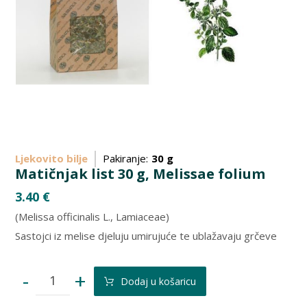
Ljekovito bilje
Pakiranje:
30 g
Matičnjak list 30 g, Melissae folium
3.40
€
(Melissa officinalis L., Lamiaceae)
Sastojci iz melise djeluju umirujuće te ublažavaju grčeve
-
+
Dodaj u košaricu