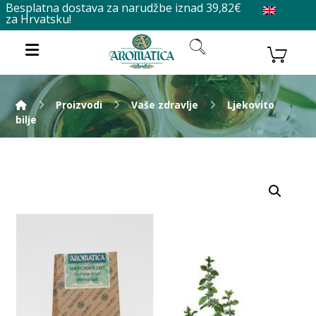
Besplatna dostava za narudžbe iznad 39,82€
za Hrvatsku!
Proizvodi
Vaše zdravlje
Ljekovito
bilje
Enlarge the image