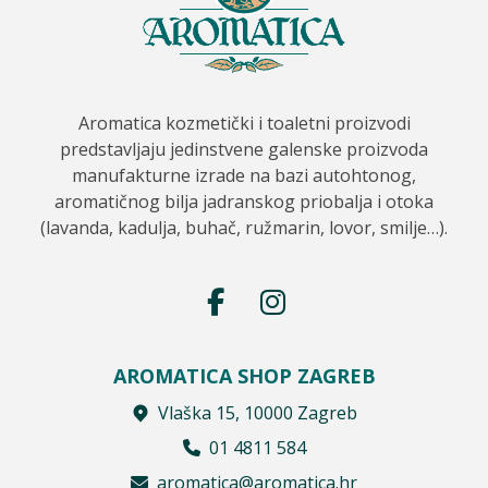
Aromatica kozmetički i toaletni proizvodi
predstavljaju jedinstvene galenske proizvoda
manufakturne izrade na bazi autohtonog,
aromatičnog bilja jadranskog priobalja i otoka
(lavanda, kadulja, buhač, ružmarin, lovor, smilje…).
AROMATICA SHOP ZAGREB
Vlaška 15, 10000 Zagreb
01 4811 584
aromatica@aromatica.hr