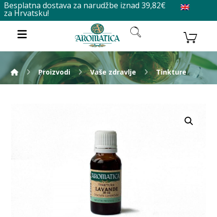
Besplatna dostava za narudžbe iznad 39,82€
za Hrvatsku!
Proizvodi
Vaše zdravlje
Tinkture
Enlarge the image