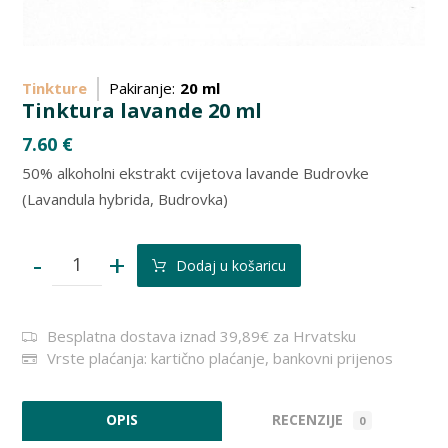
Tinkture
Pakiranje:
20 ml
Tinktura lavande 20 ml
7.60
€
50% alkoholni ekstrakt cvijetova lavande Budrovke
(Lavandula hybrida, Budrovka)
-
+
Dodaj u košaricu
Besplatna dostava iznad 39,89€ za Hrvatsku
Vrste plaćanja: kartično plaćanje, bankovni prijenos
RECENZIJE
OPIS
0