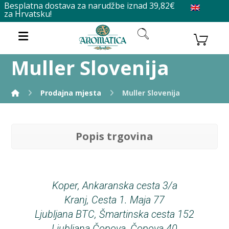
Besplatna dostava za narudžbe iznad 39,82€
za Hrvatsku!
Muller Slovenija
Prodajna mjesta
Muller Slovenija
Popis trgovina
Koper, Ankaranska cesta 3/a
Kranj, Cesta 1. Maja 77
Ljubljana BTC, Šmartinska cesta 152
Ljubljana Čopova, Čopova 40