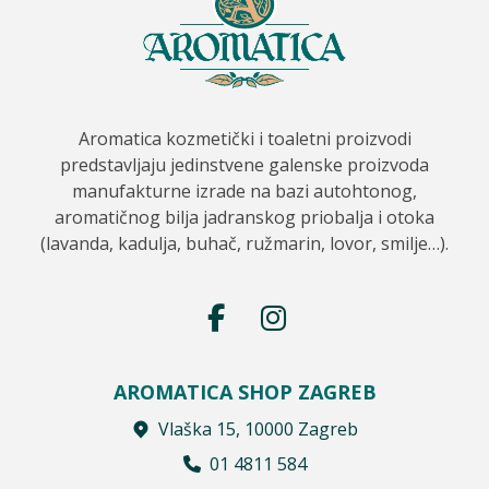
Aromatica kozmetički i toaletni proizvodi
predstavljaju jedinstvene galenske proizvoda
manufakturne izrade na bazi autohtonog,
aromatičnog bilja jadranskog priobalja i otoka
(lavanda, kadulja, buhač, ružmarin, lovor, smilje…).
AROMATICA SHOP ZAGREB
Vlaška 15, 10000 Zagreb
01 4811 584