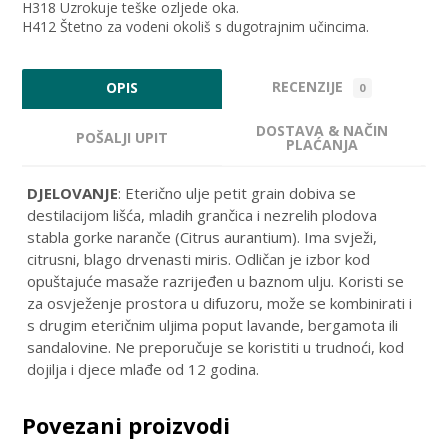
H318 Uzrokuje teške ozljede oka.
H412 Štetno za vodeni okoliš s dugotrajnim učincima.
RECENZIJE
OPIS
0
DOSTAVA & NAČIN
POŠALJI UPIT
PLAĆANJA
DJELOVANJE
: Eterično ulje petit grain dobiva se
destilacijom lišća, mladih grančica i nezrelih plodova
stabla gorke naranče (Citrus aurantium). Ima svježi,
citrusni, blago drvenasti miris. Odličan je izbor kod
opuštajuće masaže razrijeđen u baznom ulju. Koristi se
za osvježenje prostora u difuzoru, može se kombinirati i
s drugim eteričnim uljima poput lavande, bergamota ili
sandalovine. Ne preporučuje se koristiti u trudnoći, kod
dojilja i djece mlađe od 12 godina.
Povezani proizvodi