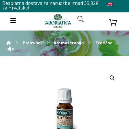
Besplatna dostava za narudžbe iznad 39,82€
za Hrvatsku!
Proizvodi
Aromaterapija
Eterična
ulja
Enlarge the image