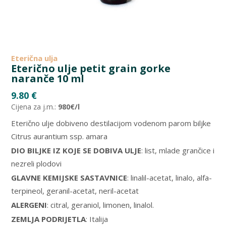
Eterična ulja
Eterično ulje petit grain gorke
naranče 10 ml
9.80
€
Cijena za j.m.:
980€/l
Eterično ulje dobiveno destilacijom vodenom parom biljke
Citrus aurantium ssp. amara
DIO BILJKE IZ KOJE SE DOBIVA ULJE
: list, mlade grančice i
nezreli plodovi
GLAVNE KEMIJSKE SASTAVNICE
: linalil-acetat, linalo, alfa-
terpineol, geranil-acetat, neril-acetat
ALERGENI
: citral, geraniol, limonen, linalol.
ZEMLJA PODRIJETLA
: Italija