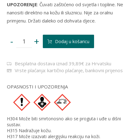
UPOZORENJE
: Čuvati zaštićeno od svjetla i topline. Ne
nanositi direktno na kožu ili sluznicu. Nije za oralnu
primjenu. Držati daleko od dohvata djece.
-
+
Dodaj u košaricu
Besplatna dostava iznad 39,89€ za Hrvatsku
Vrste plaćanja: kartično plaćanje, bankovni prijenos
OPASNOSTI I UPOZORENJA
H304 Može biti smrtonosno ako se proguta i uđe u dišni
sustav.
H315 Nadražuje kožu.
H317 Može izazvati alergijsku reakciju na koži.