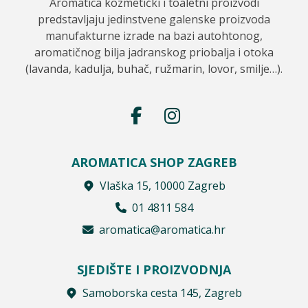
Aromatica kozmetički i toaletni proizvodi
predstavljaju jedinstvene galenske proizvoda
manufakturne izrade na bazi autohtonog,
aromatičnog bilja jadranskog priobalja i otoka
(lavanda, kadulja, buhač, ružmarin, lovor, smilje…).
AROMATICA SHOP ZAGREB
Vlaška 15, 10000 Zagreb
01 4811 584
aromatica@aromatica.hr
SJEDIŠTE I PROIZVODNJA
Samoborska cesta 145, Zagreb