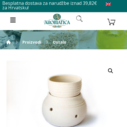
Besplatna dostava za narudžbe iznad 39,82€
za Hrvatsku!
Proizvodi
Ostalo
Enlarge the image