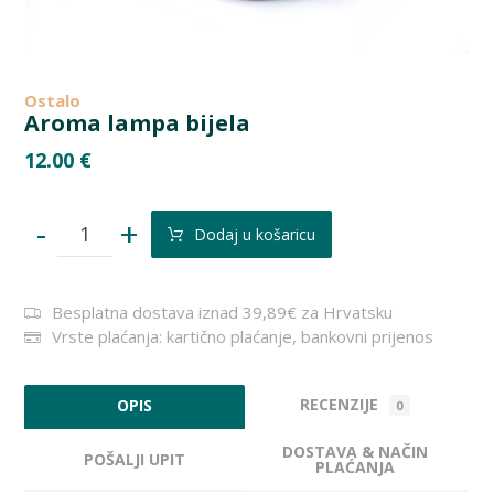
Ostalo
Aroma lampa bijela
12.00
€
-
+
Dodaj u košaricu
Besplatna dostava iznad 39,89€ za Hrvatsku
Vrste plaćanja: kartično plaćanje, bankovni prijenos
RECENZIJE
OPIS
0
DOSTAVA & NAČIN
POŠALJI UPIT
PLAĆANJA