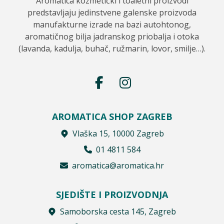
Aromatica kozmetički i toaletni proizvodi
predstavljaju jedinstvene galenske proizvoda
manufakturne izrade na bazi autohtonog,
aromatičnog bilja jadranskog priobalja i otoka
(lavanda, kadulja, buhač, ružmarin, lovor, smilje…).
AROMATICA SHOP ZAGREB
Vlaška 15, 10000 Zagreb
01 4811 584
aromatica@aromatica.hr
SJEDIŠTE I PROIZVODNJA
Samoborska cesta 145, Zagreb