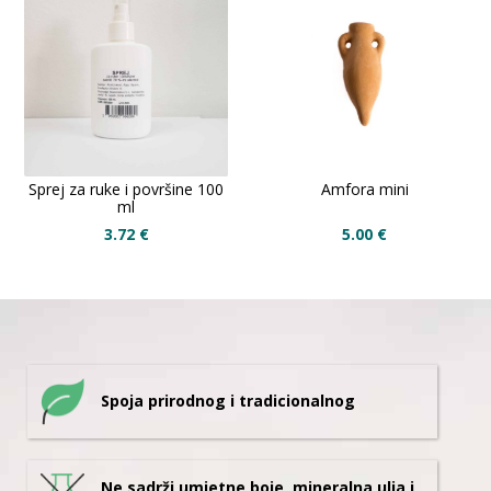
Sprej za ruke i površine 100
Amfora mini
ml
3.72
€
5.00
€
Spoja prirodnog i tradicionalnog
Ne sadrži umjetne boje, mineralna ulja i