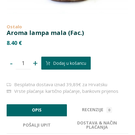
Ostalo
Aroma lampa mala (Fac.)
8.40
€
-
+
Dodaj u košaricu
Besplatna dostava iznad 39,89€ za Hrvatsku
Vrste plaćanja: kartično plaćanje, bankovni prijenos
RECENZIJE
OPIS
0
DOSTAVA & NAČIN
POŠALJI UPIT
PLAĆANJA