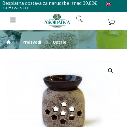
Besplatna dostava za narudžbe iznad 39,82€
za Hrvatsku!
Proizvodi
Ostalo
Enlarge the image