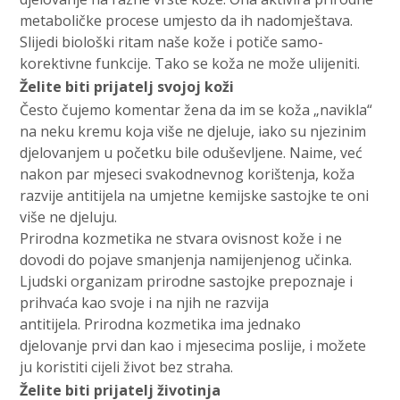
metaboličke procese umjesto da ih nadomještava.
Slijedi biološki ritam naše kože i potiče samo-
korektivne funkcije. Tako se koža ne može ulijeniti.
Želite biti prijatelj svojoj koži
Često čujemo komentar žena da im se koža „navikla“
na neku kremu koja više ne djeluje, iako su njezinim
djelovanjem u početku bile oduševljene. Naime, već
nakon par mjeseci svakodnevnog korištenja, koža
razvije antitijela na umjetne kemijske sastojke te oni
više ne djeluju.
Prirodna kozmetika ne stvara ovisnost kože i ne
dovodi do pojave smanjenja namijenjenog učinka.
Ljudski organizam prirodne sastojke prepoznaje i
prihvaća kao svoje i na njih ne razvija
antitijela. Prirodna kozmetika ima jednako
djelovanje prvi dan kao i mjesecima poslije, i možete
ju koristiti cijeli život bez straha.
Želite biti prijatelj životinja