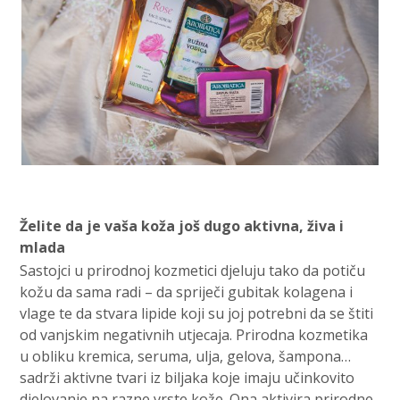
Želite da je vaša koža još dugo aktivna, živa i
mlada
Sastojci u prirodnoj kozmetici djeluju tako da potiču
kožu da sama radi – da spriječi gubitak kolagena i
vlage te da stvara lipide koji su joj potrebni da se štiti
od vanjskim negativnih utjecaja. Prirodna kozmetika
u obliku kremica, seruma, ulja, gelova, šampona…
sadrži aktivne tvari iz biljaka koje imaju učinkovito
djelovanje na razne vrste kože. Ona aktivira prirodne