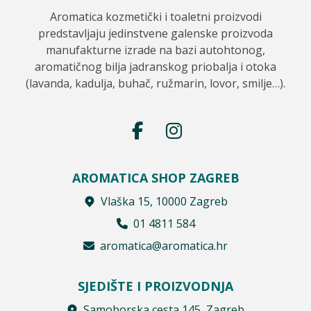
Aromatica kozmetički i toaletni proizvodi
predstavljaju jedinstvene galenske proizvoda
manufakturne izrade na bazi autohtonog,
aromatičnog bilja jadranskog priobalja i otoka
(lavanda, kadulja, buhač, ružmarin, lovor, smilje…).
AROMATICA SHOP ZAGREB
Vlaška 15, 10000 Zagreb
01 4811 584
aromatica@aromatica.hr
SJEDIŠTE I PROIZVODNJA
Samoborska cesta 145, Zagreb