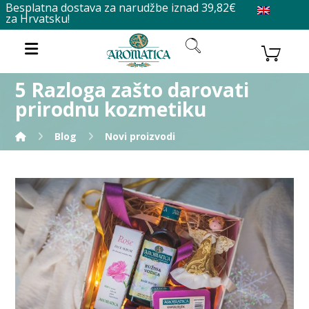
Besplatna dostava za narudžbe iznad 39,82€
za Hrvatsku!
5 Razloga zašto darovati
prirodnu kozmetiku
Blog
Novi proizvodi