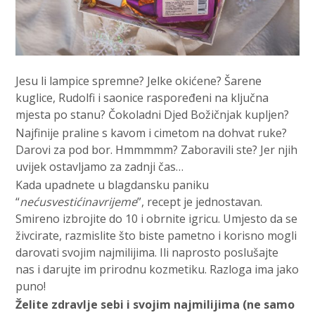
Jesu li lampice spremne? Jelke okićene? Šarene
kuglice, Rudolfi i saonice raspoređeni na ključna
mjesta po stanu? Čokoladni Djed Božičnjak kupljen?
Najfinije praline s kavom i cimetom na dohvat ruke?
Darovi za pod bor. Hmmmmm? Zaboravili ste? Jer njih
uvijek ostavljamo za zadnji čas…
Kada upadnete u blagdansku paniku
“
nećusvestićinavrijeme
”, recept je jednostavan.
Smireno izbrojite do 10 i obrnite igricu. Umjesto da se
živcirate, razmislite što biste pametno i korisno mogli
darovati svojim najmilijima. Ili naprosto poslušajte
nas i darujte im prirodnu kozmetiku. Razloga ima jako
puno!
Želite zdravlje sebi i svojim najmilijima
(ne samo