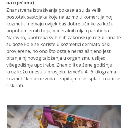
na riječima)
Znanstvena istraživanja pokazala su da veliki
postotak sastojaka koje nalazimo u komercijalnoj
kozmetici nemaju uvijek baš dobre učinke za kožu
poput umjetnih boja, mineralnih ulja i parabena.
Naravno, upotreba svih njih zakonski je regulirana te
su doze koje se koriste u kozmetici dermatološki
provjerene, no ono što ostaje nerazjašnjeno jest
pitanje njihovog taloženja u organizmu uslijed
višegodišnje upotrebe. Znamo li da žene godišnje
kroz kožu unesu u prosjeku između 4 i 6 kilograma
kozmetičkih proizvoda… zapitajmo se isplati li nam se
riskirati.